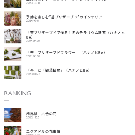
2025.06.13
季節を楽しむ”苔プリザーブド”のインテリア
2024.10.18
「苔プリザーブドで作る！冬のテラリウム教室（ハナノヒ
Be）
2024.04.02
「苔」プリザーブドフラワー （ハナノヒBe）
2024.03.01
「苔」と「観葉植物」（ハナノヒBe）
2023.08.25
RANKING
群馬県 六合の花
2022.11.25
エクアドルの花事情