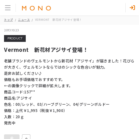
トップ
ニュース
VERMONT 新花材アジサイ登場！
2013.10.23
PRODUCT
Vermont 新花材アジサイ登場！
老舗ブランドのヴェルモントから新花材「アジサイ」が届きました！花びら
が大きく、ヴェルモントならではのシックな色合いが魅力。
是非お試しください♪
価格もお手頃価格でおすすめです。
←の画像クリックで詳細が拡大します。
商品コード:157**
商品名:アジサイ
色名：00/レッド、03/ハーブグリーン、04/グリーンボルドー
価格：上代￥1,995（税抜￥1,900）
入数：20ｇ
発売中
0