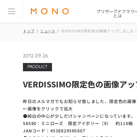
プリザーブドフラワ
とは
トップ
ニュース
VERDISSIMO限定色の画像アップしました
2012.09.26
PRODUCT
VERDISSIMO限定色の画像ア
昨日のメルマガでもお知らせ致しました、限定色の画像
←画像をクリックで拡大
●純白の中心が少しだけシャンペーンになっています。
56580：ミニローズ 限定アイボリー（9） 約110箱
JANコード：4538829565807