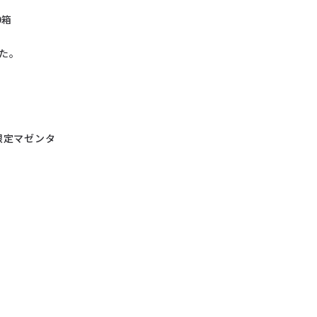
0箱
た。
限定マゼンタ