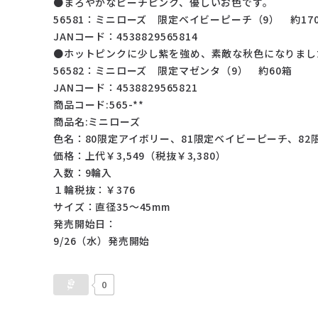
●まろやかなピーチピンク、優しいお色です。
56581：ミニローズ 限定ベイビーピーチ（9） 約17
JANコード：4538829565814
●ホットピンクに少し紫を強め、素敵な秋色になりまし
56582：ミニローズ 限定マゼンタ（9） 約60箱
JANコード：4538829565821
商品コード:565-**
商品名:ミニローズ
色名：80限定アイボリー、81限定ベイビーピーチ、82
価格：上代￥3,549（税抜￥3,380）
入数：9輪入
１輪税抜：￥376
サイズ：直径35～45mm
発売開始日：
9/26（水）発売開始
0