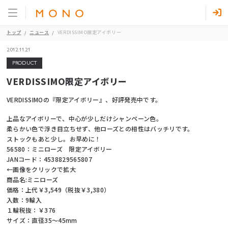
トップ
ニュース
VERDISSIMO限定アイボリー
2012.11.21
PRODUCT
VERDISSIMO限定アイボリー
VERDISSIMOの『限定アイボリー』、好評発売中です。
上品なアイボリーで、中心が少しだけシャンペーン色。
柔らかい色で浮き目立ちせず、他ローズとの相性はバッチリです。
ストックもあと少し。お早めに！
56580：ミニローズ 限定アイボリー
JANコード：4538829565807
←画像をクリックで拡大
商品名:ミニローズ
価格：上代￥3,549（税抜￥3,380）
入数：9輪入
１輪税抜：￥376
サイズ：直径35～45mm