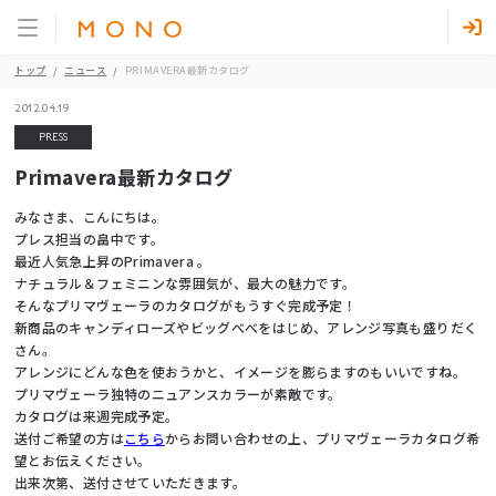
トップ
ニュース
PRIMAVERA最新カタログ
2012.04.19
PRESS
Primavera最新カタログ
みなさま、こんにちは。
プレス担当の畠中です。
最近人気急上昇のPrimavera 。
ナチュラル＆フェミニンな雰囲気が、最大の魅力です。
そんなプリマヴェーラのカタログがもうすぐ完成予定！
新商品のキャンディローズやビッグべべをはじめ、アレンジ写真も盛りだく
さん。
アレンジにどんな色を使おうかと、イメージを膨らますのもいいですね。
プリマヴェーラ独特のニュアンスカラーが素敵です。
カタログは来週完成予定。
送付ご希望の方は
こちら
からお問い合わせの上、プリマヴェーラカタログ希
望とお伝えください。
出来次第、送付させていただきます。