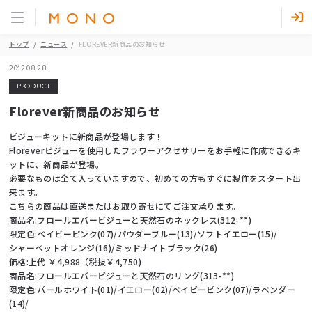
トップ
ニュース
FLOREVER新商品のお知らせ
2012.08.28
PRODUCT
Florever新商品のお知らせ
ビジューキットに新商品が登場します！
Floreverビジューを使用したフラワーアクセサリーをお手軽に作成できるキ
ットに、新商品が登場。
必要なものは全て入っていますので、初めての方もすぐに製作をスタート出
来ます。
こちらの商品は直送またはお取り寄せにてご注文承ります。
商品名:フロールエバービジューと天然石のネックレス(312-**)
限定色:ベイビーピンク(07)/パウダーブルー(13)/ソフトイエロー(15)/
シャーベットオレンジ(16)/ミッドナイトブラック(26)
価格:上代 ￥4,988（税抜￥4,750)
商品名:フロールエバービジューと天然石のリング(313-**)
限定色:パールホワイト(01)/イエロー(02)/ベイビーピンク(07)/ラベンダー
(14)/