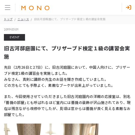
トップ
ニュース
旧古河邸庭園にて、プリザーブド検定１級の講習会実施
2019.03.01
EVENT
旧古河邸庭園にて、プリザーブド検定１級の講習会実
施
先日（2月26日と27日）に、旧古河庭園において、中国人向けに、プリザー
ブド検定1級の講習会を実施しました。
みなさん、真剣に講師の先生のお話を聞き作成していました。
どの方もとても手際よく、素敵なブーケが出来上がっていました。
また、今回使用させていただきました旧古河庭園内の洋館の応接室は、別名
｢薔薇の部屋｣とも呼ばれるほど室内には薔薇の装飾が沢山施されており、現
在は残念ながら改修中でしたが、見頃は窓からは薔薇が良く見える素敵なお
部屋でした。