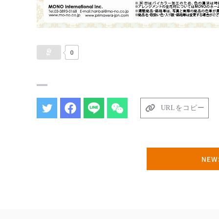
0
URLをコピー
NE