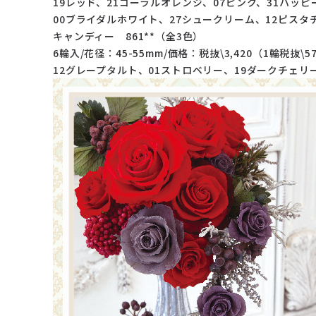
19レッド、21コーラルオレンジ、07ピンク、31ハッピ
00ブライダルホワイト、27シュークリーム、12ピスタ
キャンディー 861**（全3色）
6輪入/花径：45-55mm/価格：税抜\3,420（1輪税抜\5
12グレープタルト、01ストロベリー、19ダークチェリ