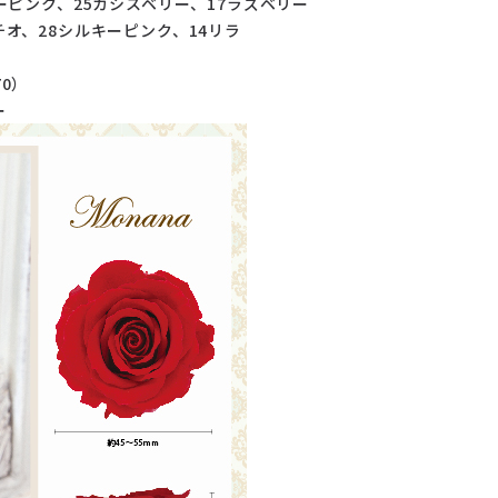
ーピンク、25カシスベリー、17ラズベリー
チオ、28シルキーピンク、14リラ
70）
ー