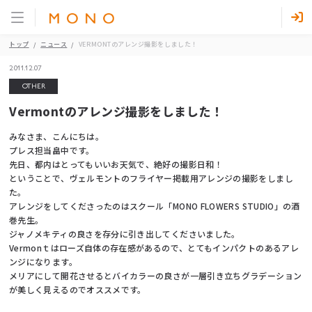
トップ
ニュース
VERMONTのアレンジ撮影をしました！
2011.12.07
OTHER
Vermontのアレンジ撮影をしました！
みなさま、こんにちは。
プレス担当畠中です。
先日、都内はとってもいいお天気で、絶好の撮影日和！
ということで、ヴェルモントのフライヤー掲載用アレンジの撮影をしまし
た。
アレンジをしてくださったのはスクール「MONO FLOWERS STUDIO」の酒
巻先生。
ジャノメキティの良さを存分に引き出してくださいました。
Vermonｔはローズ自体の存在感があるので、とてもインパクトのあるアレ
ンジになります。
メリアにして開花させるとバイカラーの良さが一層引き立ちグラデーション
が美しく見えるのでオススメです。