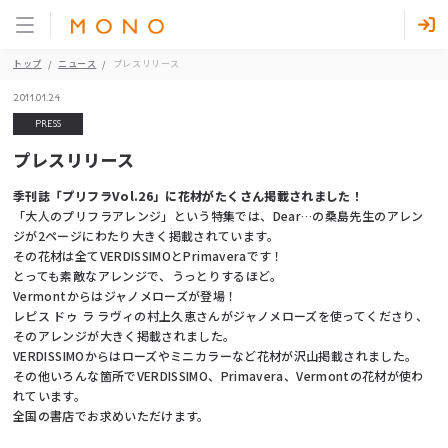
トップ
ニュース
プレスリリース
2011.01.24
PRESS
プレスリリース
季刊誌「プリフラVol.26」に花材がたくさん掲載されました！
「大人のプリフラアレンジ」という特集では、Dear…の桑島先生のアレン
ジが2ページにわたり大きく掲載されています。
その花材は全てVERDISSIMOとPrimaveraです！
とっても素敵なアレンジで、うっとりするほど。
Vermontからはジャノメローズが登場！
レピス ドゥ ラ ラヴィの村上久恵さんがジャノメローズを使ってくださり、
そのアレンジが大きく掲載されました。
VERDISSIMOからはローズやミニカラーなど花材が沢山掲載されました。
その他いろんな箇所でVERDISSIMO、Primavera、Vermontの花材が使わ
れています。
全国の書店でお求めいただけます。