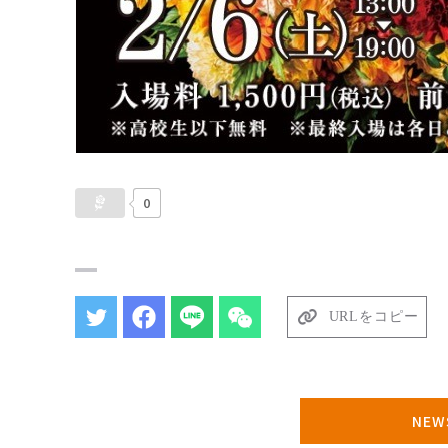
0
URLをコピー
NE