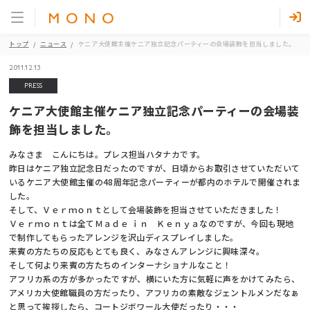
トップ
ニュース
ケニア大使館主催ケニア独立記念パーティーの会場装飾を担当しました。
2011.12.13
PRESS
ケニア大使館主催ケニア独立記念パーティーの会場装
飾を担当しました。
みなさま こんにちは。プレス担当ハタナカです。
昨日はケニア独立記念日だったのですが、日頃からお取引させていただいて
いるケニア大使館主催の48周年記念パーティーが都内のホテルで開催されま
した。
そして、Ｖｅｒｍｏｎｔとして会場装飾を担当させていただきました！
Ｖｅｒｍｏｎｔは全てＭａｄｅ ｉｎ Ｋｅｎｙａなのですが、今回も現地
で制作してもらったアレンジを沢山ディスプレイしました。
来賓の方たちの反応もとても良く、みなさんアレンジに興味深々。
そして何より来賓の方たちのインターナショナルなこと！
アフリカ系の方が多かったですが、横にいた方に気軽に声をかけてみたら、
アメリカ大使館職員の方だったり、アフリカの素敵なジェントルメンだなぁ
と思って挨拶したら、コートジボワール大使だったり・・・