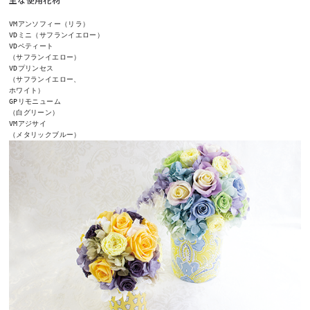
VMアンソフィー（リラ）

VDミニ（サフランイエロー）

VDペティート

（サフランイエロー）

VDプリンセス

（サフランイエロー、

ホワイト）

GPリモニューム

（白グリーン）

VMアジサイ
