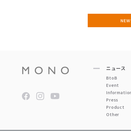
NE
ニュース
BtoB
Event
Informatio
Press
Product
Other