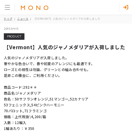
トップ
ニュース
【VERMONT】人気のジャノメダリアが入荷しました
2015.04.15
PRODUCT
【Vermont】人気のジャノメダリアが入荷しました
人気のジャノメダリアが入荷しました。
華やかな色合いで、春や初夏のアレンジにも最適です。
ローズとの相性は勿論、グリーンとの組み合わせも。
是非この機会に、ご利用ください。
商品コード:292＊＊
商品名:ジャノメダリア
色名：50サフランオレンジ,51マンゴー,52カナリア
53フェニックス,54ピンクハーモニー
70パロット,71フラミンゴ
価格：上代税抜\4,200/箱
入数：12輪入
1輪あたり：￥350