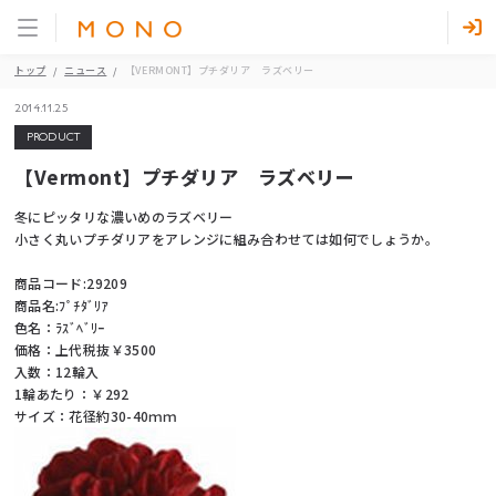
トップ
ニュース
【VERMONT】プチダリア ラズベリー
2014.11.25
PRODUCT
【Vermont】プチダリア ラズベリー
冬にピッタリな濃いめのラズベリー
小さく丸いプチダリアをアレンジに組み合わせては如何でしょうか。
商品コード:29209
商品名:ﾌﾟﾁﾀﾞﾘｱ
色名：ﾗｽﾞﾍﾞﾘｰ
価格：上代税抜￥3500
入数：12輪入
1輪あたり：￥292
サイズ：花径約30-40ｍｍ