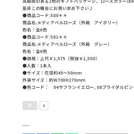
高級感のある2色のギフトパッケージ、
ローズカラーは
是非この機会にお買い求め下さい♪
●商品コード:580＊＊
商品名:メディアベルローズ（外箱 アイボリー）
色名：全6色
●商品コード:581＊＊
商品名:メディアベルローズ（外箱 グレー）
色名：全6色
●価格：上代￥1,575（税抜￥1,500）
●入数：1本入
●サイズ：花径約45～50ｍｍ
外装サイズ：約W70XH270ｍｍ
●色コード： 04サフランイエロー, 08ブライダルピンク,
0