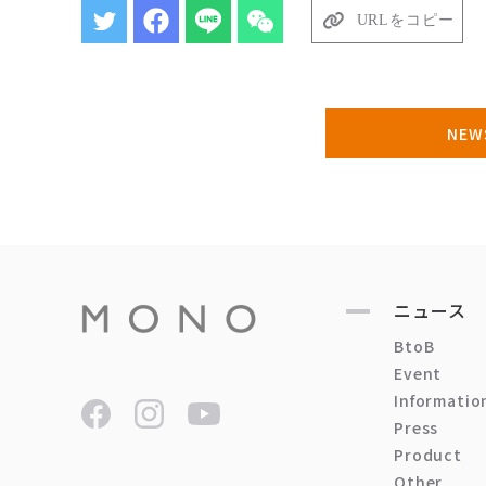
URLをコピー
NE
ニュース
BtoB
Event
Informatio
Press
Product
Other