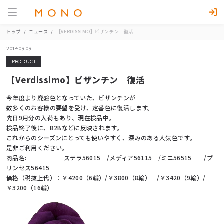
トップ
ニュース
【VERDISSIMO】ビザンチン 復活
2014.09.09
PRODUCT
【Verdissimo】ビザンチン 復活
今年度より廃盤色となっていた、ビザンチンが
数多くのお客様の要望を受け、定番色に復活します。
先日9月分の入荷もあり、現在検品中。
検品終了後に、B2Bなどに反映されます。
これからのシーズンにとっても使いやすく、深みのある人気色です。
是非ご利用ください。
商品名: ステラ56015 /メディア56115 /ミニ56515 /プ
リンセス56415
価格（税抜上代）：￥4200（6輪）/￥3800（8輪） /￥3420（9輪）/
￥3200（16輪）