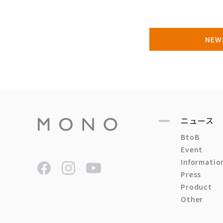
NE
ニュース
BtoB
Event
Informatio
Press
Product
Other