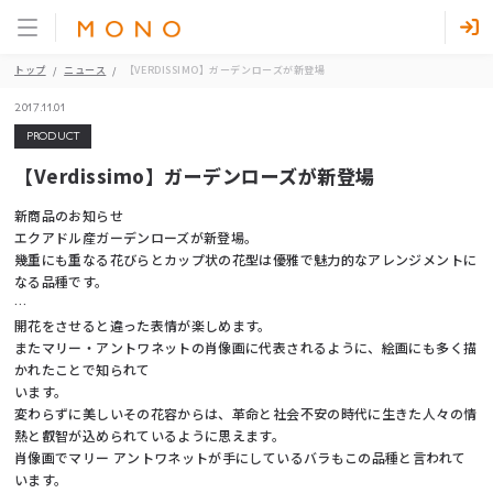
トップ
ニュース
【VERDISSIMO】ガーデンローズが新登場
2017.11.01
PRODUCT
【Verdissimo】ガーデンローズが新登場
新商品のお知らせ
エクアドル産ガーデンローズが新登場。
幾重にも重なる花びらとカップ状の花型は優雅で魅力的なアレンジメントに
なる品種です。
…
開花をさせると違った表情が楽しめます。
またマリー・アントワネットの肖像画に代表されるように、絵画にも多く描
かれたことで知られて
います。
変わらずに美しいその花容からは、革命と社会不安の時代に生きた人々の情
熱と叡智が込められているように思えます。
肖像画でマリー アントワネットが手にしているバラもこの品種と言われて
います。