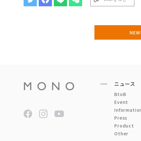
NE
ニュース
BtoB
Event
Informatio
Press
Product
Other