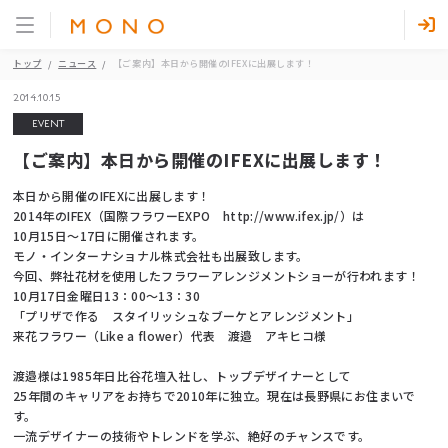
トップ
ニュース
【ご案内】本日から開催のIFEXに出展します！
2014.10.15
EVENT
【ご案内】本日から開催のIFEXに出展します！
本日から開催のIFEXに出展します！
2014年のIFEX（国際フラワーEXPO http://www.ifex.jp/）は
10月15日～17日に開催されます。
モノ・インターナショナル株式会社も出展致します。
今回、弊社花材を使用したフラワーアレンジメントショーが行われます！
10月17日金曜日13：00～13：30
「プリザで作る スタイリッシュなブーケとアレンジメント」
来花フラワー（Like a flower）代表 渡邉 アキヒコ様
渡邉様は1985年日比谷花壇入社し、トップデザイナーとして
25年間のキャリアをお持ちで2010年に独立。現在は長野県にお住まいで
す。
一流デザイナーの技術やトレンドを学ぶ、絶好のチャンスです。