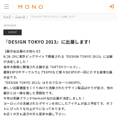
トップ
ニュース
『DESIGN TOKYO 2013』に出展します!
2013.06.03
EVENT
『DESIGN TOKYO 2013』に出展します!
【展示会出展のお知らせ】
6/26-29に東京ビッグサイトで開催される『DESIGN TOKYO 2013』に出展
が決定しました！
毎年大規模に開催される展示会『GIFTEXワールド』。
雑貨EXPOやテーブルウェアEXPOなど様々なEXPOが一同に介する豪華な展
示会です。
『DESIGN TOKYO 2013』はそのうちの一つのEXPO。
厳しい出展審査をくぐりぬけた洗練されたデザイン製品ばかりが並び、他の
展示とは一線を画した雰囲気です。
今年は老舗ブランドVermont社の出展が決定しました！
ヨーロッパの洗練されたデザインを形にしたアイテムが並ぶ予定です。ギフ
トにぴったりな仕上がりになっております。
お近くの方も遠方の方も是非お越し下さい。