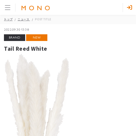
トップ
ニュース
POST TITLE
2022.09.30 13:38
BRAND
NEW
Tail Reed White