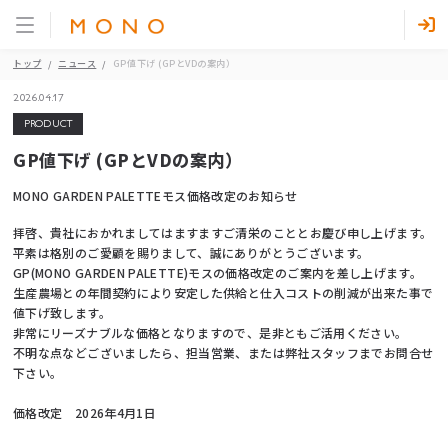
トップ
ニュース
GP値下げ (GPとVDの案内）
2026.04.17
PRODUCT
GP値下げ (GPとVDの案内）
MONO GARDEN PALETTEモス価格改定のお知らせ
拝啓、貴社におかれましてはますますご清栄のこととお慶び申し上げます。
平素は格別のご愛顧を賜りまして、誠にありがとうございます。
GP(MONO GARDEN PALETTE)モスの価格改定のご案内を差し上げます。
生産農場との年間契約により安定した供給と仕入コストの削減が出来た事で
値下げ致します。
非常にリーズナブルな価格となりますので、是非ともご活用ください。
不明な点などございましたら、担当営業、または弊社スタッフまでお問合せ
下さい。
価格改定 2026年4月1日