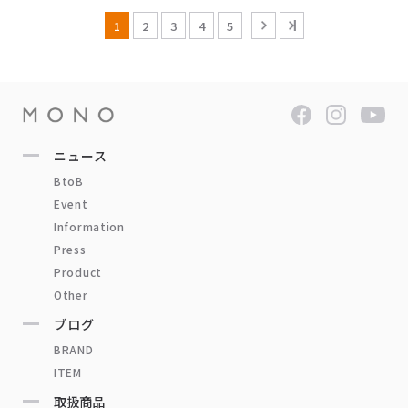
1
2
3
4
5
ニュース
BtoB
Event
Information
Press
Product
Other
ブログ
BRAND
ITEM
取扱商品