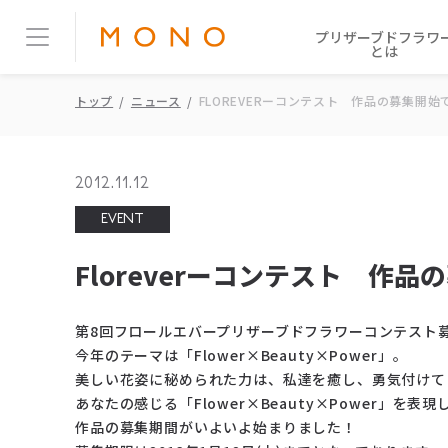
プリザーブドフラワ
とは
トップ
ニュース
FLOREVERーコンテスト 作品の募集開始
2012.11.12
EVENT
Floreverーコンテスト 作
第8回フロールエバープリザーブドフラワーコンテスト
今年のテーマは「Flower×Beauty×Power」。
美しい花姿に秘められた力は、私達を癒し、勇気付けて
あなたの感じる「Flower×Beauty×Power」を表
作品の募集期間がいよいよ始まりました！