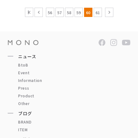
56
57
58
59
60
61
ニュース
BtoB
Event
Information
Press
Product
Other
ブログ
BRAND
ITEM