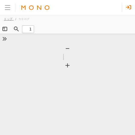
トップ
カタログ
Toggle
Find
Sidebar
Tools
Zoom
Out
Zoom
In