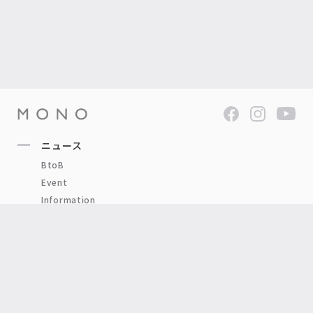
ニュース
BtoB
Event
Information
Press
Product
Other
ブログ
BRAND
ITEM