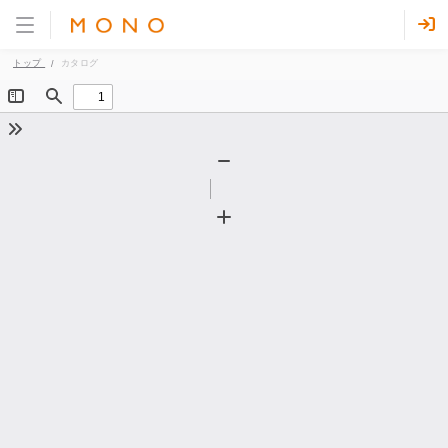
トップ
カタログ
Toggle
Find
Sidebar
Tools
Zoom
Out
Zoom
In