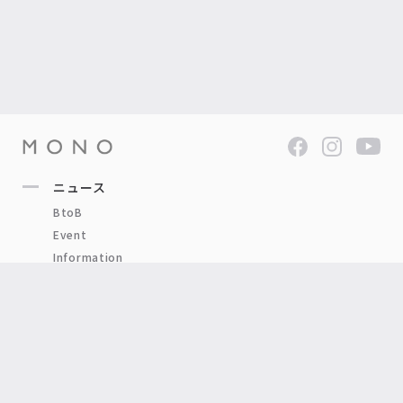
ニュース
BtoB
Event
Information
Press
Product
Other
ブログ
BRAND
ITEM