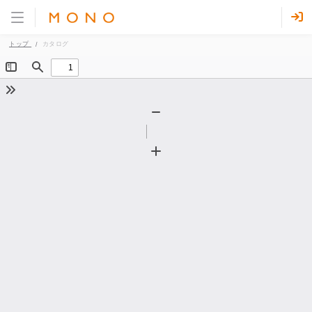
トップ
カタログ
Toggle
Find
Sidebar
Tools
Zoom
Out
Zoom
In