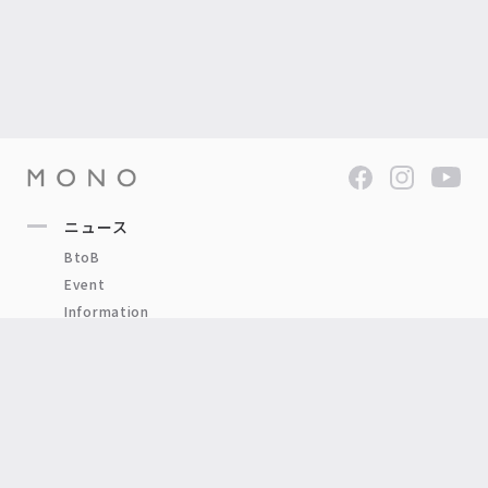
ニュース
BtoB
Event
Information
Press
Product
Other
ブログ
BRAND
ITEM